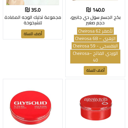
35.0
140.0
بكج الجسم سول دي جانيرو،
مجموعة تدليك الوجه المضادة
حجم صغير
للشيخوخة
لأصفر 62 Cheirosa
أضف للسلة
الزهري – Cheirosa 68
البنفسجي - Cheirosa 59
الوردي الفاتح –Cheirosa
40
أضف للسلة