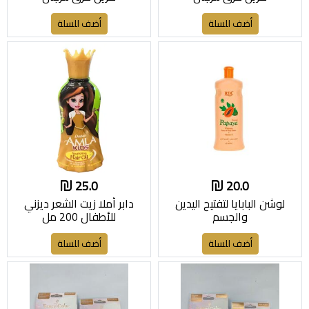
أضف للسلة
أضف للسلة
25.0
20.0
لوشن البابايا لتفتيح اليدين
دابر أملا زيت الشعر ديزني
والجسم
للأطفال 200 مل
أضف للسلة
أضف للسلة