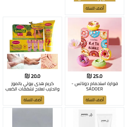
أضف للسلة
20.0
25.0
فوارة استحمام دوناتس -
كريم هدى بيوتي بالموز
SADOER
والحليب لعلاج تشققات الكعب
أضف للسلة
أضف للسلة