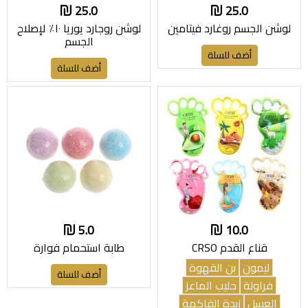
25.0
25.0
لوشن الجسم روغارد فيتامين
لوشن روجارد يوريا ١٠٪ لإصلاح
الجسم
أضف للسلة
أضف للسلة
5.0
10.0
قناع القدم CRSO
طابة استحمام فوارة
ليمون
بن القهوة
أضف للسلة
فراولة
حليب الماعز
العسل
زبدة الفاكهة