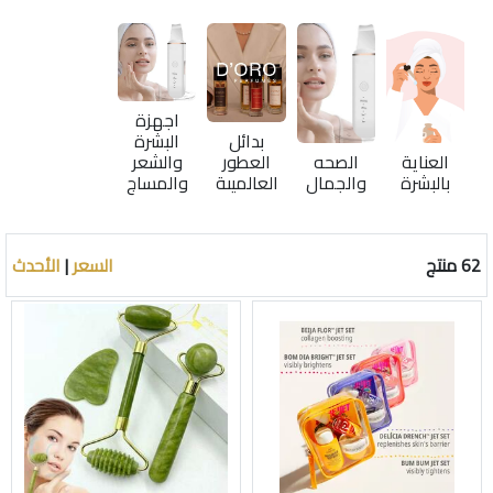
اجهزة
بدائل
البشرة
العناية
الصحه
العطور
والشعر
بالبشرة
والجمال
العالميىة
والمساج
62 منتج
السعر
|
الأحدث