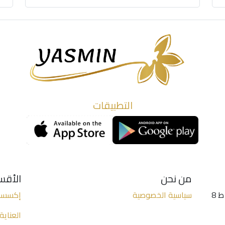
التطبيقات
من نحن
الأقس
الخليل - شارع واد التفاح - (عمارة الكنز 2 ط 8
سياسية الخصوصية
إكسسو
العناية