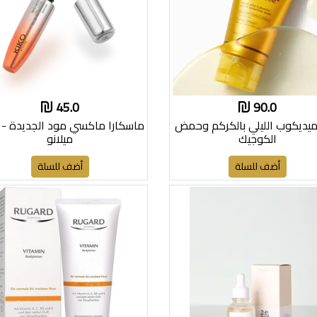
45.0
90.0
ميديكوب الليلي بالكركم وحمض
ماسكارا ماكسي مود الجديدة - 
الكوجيك
ميلانو
أضف للسلة
أضف للسلة