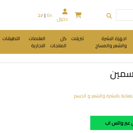
En
|
עב
دخول
اجهزة البشرة
تنزيلات
كل
العلامات
التطبيقات
والشعر والمساج
المنتجات
التجارية
اسمين
عناية بالبشرة والشعر و الجسم
عبر واتس اب