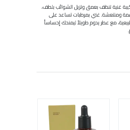
يبة غنية تنظف بعمق وتزيل الشوائب بلطف،
اعمة ومنتعشة. غني بمرطبات تساعد على
يعية، مع عطر يدوم طويلاً ليمنحك إحساساً