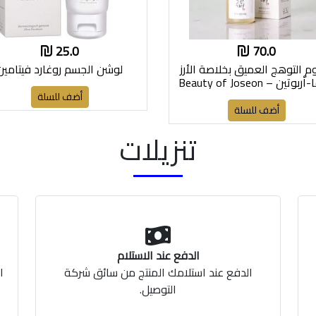
25.0
70.0
م التوهج العميق بخلاصة الأرز
لوشن الجسم روغارد فيتامين
وألفا-أربوتين – Beauty of Joseon
Glow Deep Serum
أضف للسلة
أضف للسلة
تنزيلات
الدفع عند الاستلام
الدفع عند استلامك المنتج من سائق شركة
ا
التوصيل.