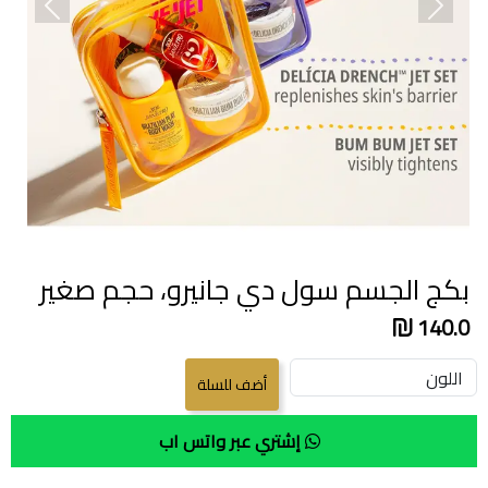
revious
Next
بكج الجسم سول دي جانيرو، حجم صغير
140.0
إشتري عبر واتس اب