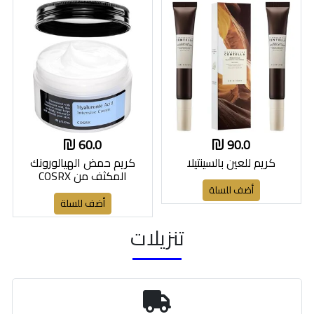
60.0
90.0
كريم للعين بالسينتيلا
كريم حمض الهيالورونك
المكثف من COSRX
أضف للسلة
أضف للسلة
تنزيلات