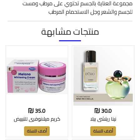
مجموعة العناية بالجسم تحتوي على مرطب ومست
للجسم والشعر وجل الاستحمام المرطب
منتجات مشابهة
35.0
30.0
نينا ريتشي بيلا
كريم ميلانوفري للتبييض
أضف للسلة
أضف للسلة