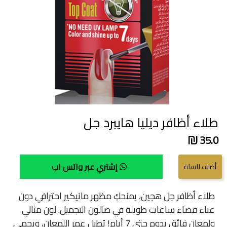
طلاء أظافر ديليا هايبرد جل
35.0
إشتري عبر واتس اب
طلاء أظافر جل هجين، يمنحكِ مظهر مانيكير احترافي دون
عناء قضاء ساعات طويلة في صالون التجميل. لون مثالي
ولمعان فائق يدوم حتى 7 أيام! يُطيل عمر اللمعان، ويحمي