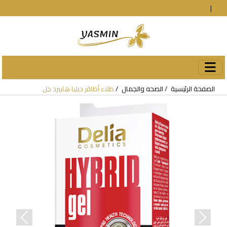
En
|
עב
دخول
الصفحة الرئيسية
الصحه والجمال
طلاء أظافر ديليا هايبرد جل
revious
Next