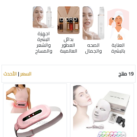
اجهزة
بدائل
البشرة
العناية
الصحه
العطور
والشعر
بالبشرة
والجمال
العالميىة
والمساج
19 منتج
السعر
|
الأحدث