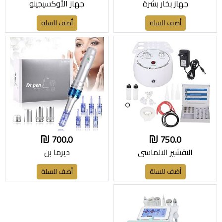
جهاز بخار بشرة
جهاز الأوكسيجينو
أضف للسلة
أضف للسلة
700.0
750.0
التقشير الالماسي
ديرما بن
أضف للسلة
أضف للسلة