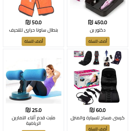
50.0
450.0
دكتور بن
بنطال ساونا حراري للتنحيف
أضف للسلة
أضف للسلة
25.0
60.0
كرسي مساج للسيارة والمنزل
مثبت قدم أثناء التمارين
الرياضية
أضف للسلة