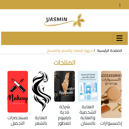
En
|
עב
دخول
الصفحة الرئيسية
اجهزة البشرة والشعر والمساج
المنتجات
العناية
شركة
الشخصية
نادية
والعناية
بارفيوم
العناية
مستحضرات
إكسسوارات
بالاسنان
للعطور
بالشعر
التجميل