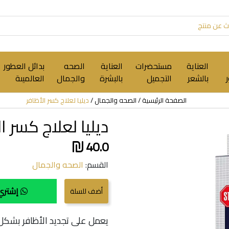
العناية
مستحضرات
العناية
الصحه
بدائل العطور
بالشعر
التجميل
بالبشرة
والجمال
العالميىة
الصفحة الرئيسية
الصحه والجمال
ديليا لعلاج كسر الأظافر
ديليا لعلاج كسر ا
40.0
القسم:
الصحه والجمال
إشتري 
يعمل على تجديد الأظافر بشكل