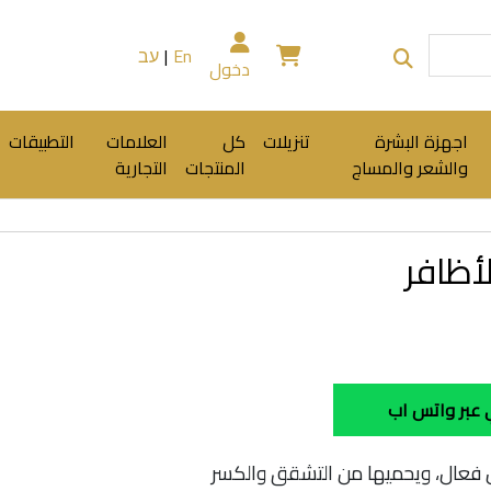
En
|
עב
دخول
اجهزة البشرة
تنزيلات
كل
العلامات
التطبيقات
والشعر والمساج
المنتجات
التجارية
لأظافر
عبر واتس اب
 فعال، ويحميها من التشقق والكسر