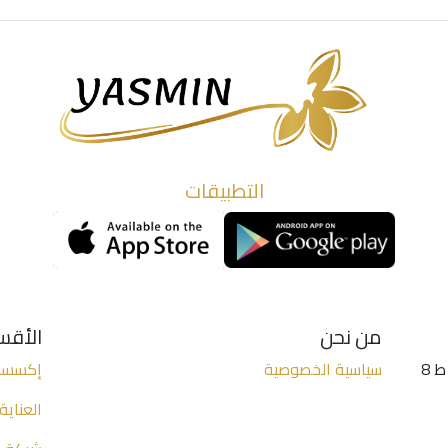
التطبيقات
من نحن
الأقس
الخليل - شارع واد التفاح - (عمارة الكنز 2 ط 8
سياسية الخصوصية
إكسسو
العناية