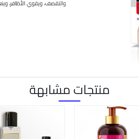
والتقصف، ويقوي الأظافر، وينع
منتجات مشابهة