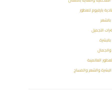
 الشخصية والعناية بالاسنان
دية بارفيوم للعطور
 بالشعر
ات التجميل
 بالبشرة
والجمال
لعطور العالميىة
البشرة والشعر والمساج