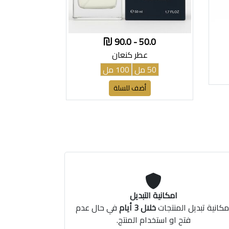
50.0 - 90.0
عطر كنعان
50 مل
100 مل
أضف للسلة
امكانية التبديل
مكانية تبديل المنتجات
خلال 3 أيام
في حال عدم
فتح او استخدام المنتج.