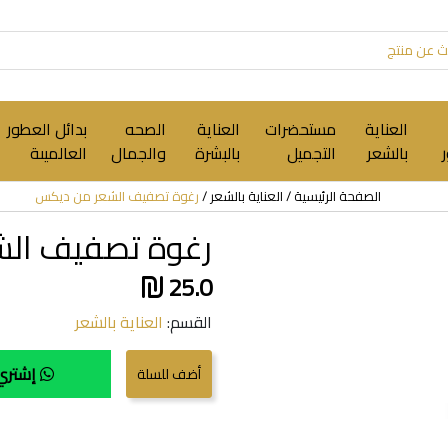
العناية
مستحضرات
العناية
الصحه
بدائل العطور
بالشعر
التجميل
بالبشرة
والجمال
العالميىة
الصفحة الرئيسية
العناية بالشعر
رغوة تصفيف الشعر من ديكس
رغوة تصفيف ال
25.0
القسم:
العناية بالشعر
إشتري 