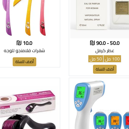
10.0
50.0 - 90.0
عطر كرمل
شفرات فلامنجو للوجه
100 مل
50 مل
أضف للسلة
أضف للسلة