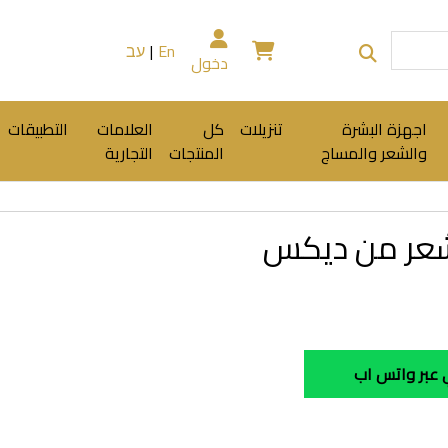
En
|
עב
دخول
اجهزة البشرة
تنزيلات
كل
العلامات
التطبيقات
والشعر والمساج
المنتجات
التجارية
شعر من ديكس
عبر واتس اب