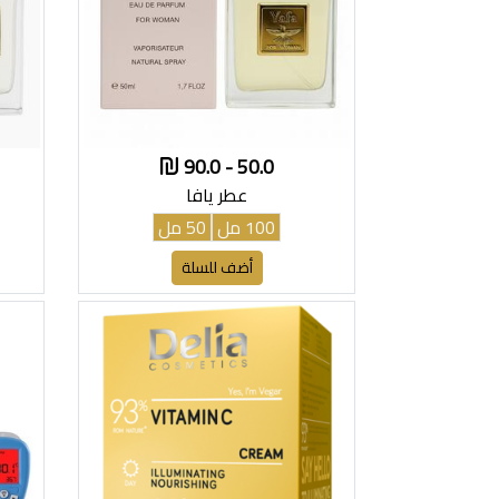
50.0 - 90.0
عطر يافا
100 مل
50 مل
أضف للسلة