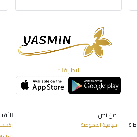
التطبيقات
من نحن
الأقس
الخليل - شارع واد التفاح - (عمارة الكنز 2 ط 8
سياسية الخصوصية
إكسسو