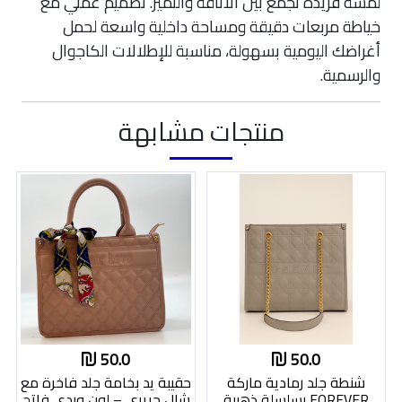
لمسة فريدة تجمع بين الأناقة والتميز. تصميم عملي مع
خياطة مربعات دقيقة ومساحة داخلية واسعة لحمل
أغراضك اليومية بسهولة، مناسبة للإطلالات الكاجوال
والرسمية.
منتجات مشابهة
50.0
50.0
شنطة جلد رمادية ماركة
حقيبة يد بخامة جلد فاخرة مع
FOREVER بسلسلة ذهبية
شال حريري – لون وردي فاتح