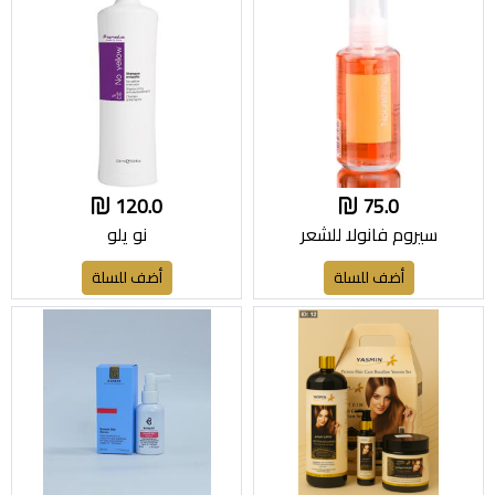
120.0
75.0
سيروم فانولا للشعر
نو يلو
أضف للسلة
أضف للسلة