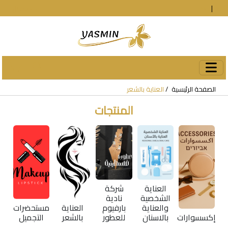
En
|
עב
دخول
الصفحة الرئيسية
العناية بالشعر
المنتجات
العناية
شركة
الشخصية
نادية
والعناية
بارفيوم
العناية
مستحضرات
إكسسوارات
بالاسنان
للعطور
بالشعر
التجميل