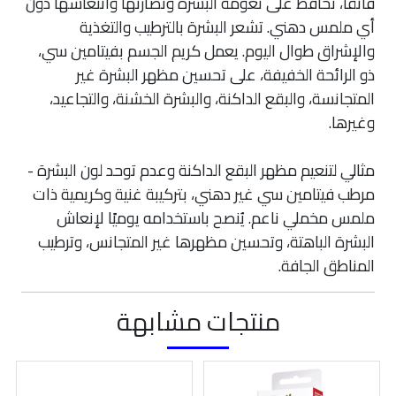
فائقًا، تحافظ على نعومة البشرة ونضارتها وانتعاشها دون
أي ملمس دهني. تشعر البشرة بالترطيب والتغذية
والإشراق طوال اليوم. يعمل كريم الجسم بفيتامين سي،
ذو الرائحة الخفيفة، على تحسين مظهر البشرة غير
المتجانسة، والبقع الداكنة، والبشرة الخشنة، والتجاعيد،
وغيرها.
مثالي لتنعيم مظهر البقع الداكنة وعدم توحد لون البشرة -
مرطب فيتامين سي غير دهني، بتركيبة غنية وكريمية ذات
ملمس مخملي ناعم. يُنصح باستخدامه يوميًا لإنعاش
البشرة الباهتة، وتحسين مظهرها غير المتجانس، وترطيب
المناطق الجافة.
منتجات مشابهة