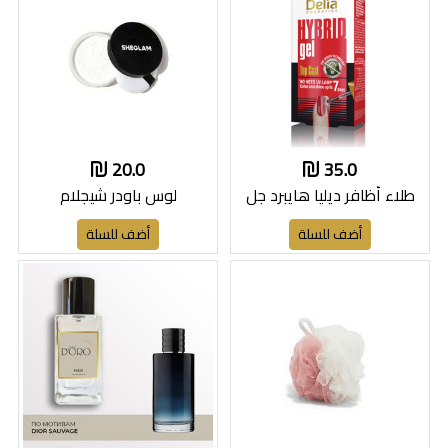
20.0
35.0
طلاء أظافر ديليا هايبرد جل
لوس باودر شيجلام
أضف للسلة
أضف للسلة