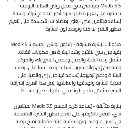
Medix 5.5 بفيتامين سي ضمن روتين العناية اليومية
بالبشرة على تعزيز مظهر بشرة أكثر صحة وإشراقًا وشبابًا.
يُساعد فيتامين سي الغني بمضادات الأكسدة على تنعيم
مظهر البقع الداكنة وتوحيد لون البشرة.
مكونات لبشرة مشرقة - يتكون لوشن الجسم Medix 5.5
بفيتامين سي لتفتيح وشد البشرة من مكونات فعّالة،
تشمل زبدة الشيا، والصبار، وحمض الفيروليك، والكركم،
وفيتامين إي، والجلسرين. تُساعد زبدة الشيا على ترطيب
البشرة ودعم ترطيبها. يُساعد فيتامين إي والصبار على
تغذية البشرة وتهدئتها وإنعاشها. يُعزز هذا المزيج إشراقة
البشرة بشكل ملحوظ ويُضفي عليها مظهرًا متجددًا.
بشرة متألقة - يُساعد كريم الجسم Medix 5.5 بفيتامين
سي، المُعزز بالكركم، على تنعيم مظهر البشرة المتقدمة
في السن وتوحيد لونها. تركيبة غنية مخملية تمنح ترطيبًا