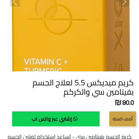
revious
Next
كريم ميديكس 5.5 لعلاج الجسم
بفيتامين سي والكركم
80.0
إشتري عبر واتس اب
كريم الجسم بفيتامين سي - يُساعد استخدام لوشن الجسم