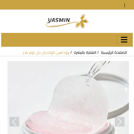
En
|
עב
دخول
الصفحة الرئيسية
العناية بالبشرة
بيودانس كولاجين جل تونر بادز
revious
Next