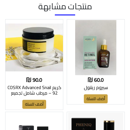
منتجات مشابهة
90.0
60.0
سيروم ريتنول
كريم COSRX Advanced Snail
92 – مرطب شامل لجميع
أنواع البشرة
أضف للسلة
أضف للسلة