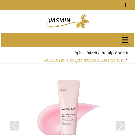
En
|
עב
دخول
الصفحة الرئيسية
العناية بالبشرة
كريم معزز بالبيتيد لمنطقة حول العين من ميدكيوب
revious
Next