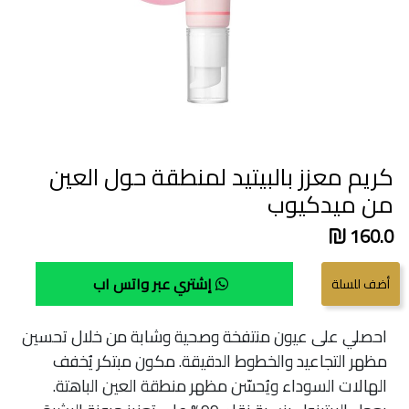
كريم معزز بالبيتيد لمنطقة حول العين
من ميدكيوب
160.0
إشتري عبر واتس اب
احصلي على عيون منتفخة وصحية وشابة من خلال تحسين
مظهر التجاعيد والخطوط الدقيقة. مكون مبتكر يُخفف
الهالات السوداء ويُحسّن مظهر منطقة العين الباهتة.