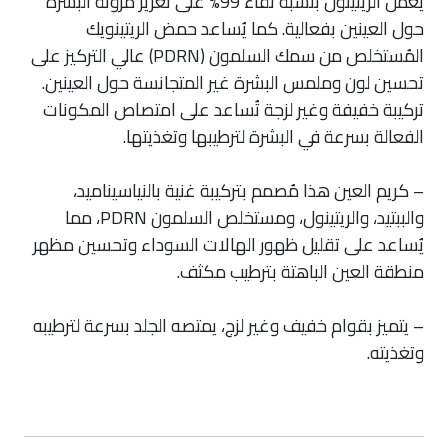
يعمل الريتينول بنسبة نقاء 99% على تعزيز مرونة البشرة
حول العينين بفعالية. كما يُساعد حمض الريتينويك
المُستخلص من سمك السلمون (PDRN) عالي التركيز على
تحسين لون وملمس البشرة غير المتجانسة حول العينين.
تركيبة خفيفة وغير لزجة تُساعد على امتصاص المكونات
الفعالة بسرعة في البشرة لترطيبها وتغذيتها.
– كريم العين هذا مُصمم بتركيبة غنية بالنياسيناميد،
والببتيد، والريتينول، ومستخلص السلمون PDRN، مما
يُساعد على تقليل ظهور الهالات السوداء وتحسين مظهر
منطقة العين الباهتة بترطيب مكثف.
– يتميز بقوام خفيف وغير لزج، يمتصه الجلد بسرعة لترطيبه
وتغذيته.