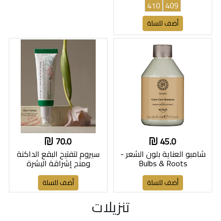
410
409
أضف للسلة
70.0
45.0
شامبو العناية بلون الشعر -
سيروم لتفتيح البقع الداكنة
Bulbs & Roots
ومنح إشراقة البشرة
أضف للسلة
أضف للسلة
تنزيلات