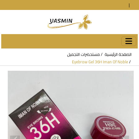
En
|
עב
دخول
الصفحة الرئيسية
مستحضرات التجميل
Eyebrow Gel 36H Iman Of Noble