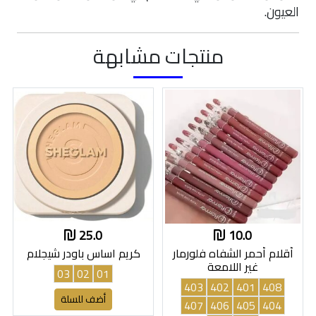
العيون.
منتجات مشابهة
25.0
10.0
أقلام أحمر الشفاه فلورمار
كريم اساس باودر شيجلام
غير اللامعة
03
02
01
403
402
401
408
أضف للسلة
407
406
405
404