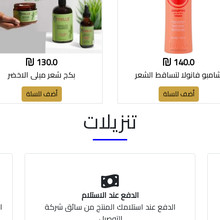
130.0
140.0
امبو فانولا لتساقط الشعر
بكج شعر ميلي الاخضر
أضف للسلة
أضف للسلة
تنزيلات
الدفع عند الاستلام
الدفع عند استلامك المنتج من سائق شركة
ا
التوصيل.