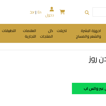
En
|
עב
دخول
اجهزة البشرة
تنزيلات
كل
العلامات
التطبيقات
والشعر والمساج
المنتجات
التجارية
 روز
عبر واتس اب