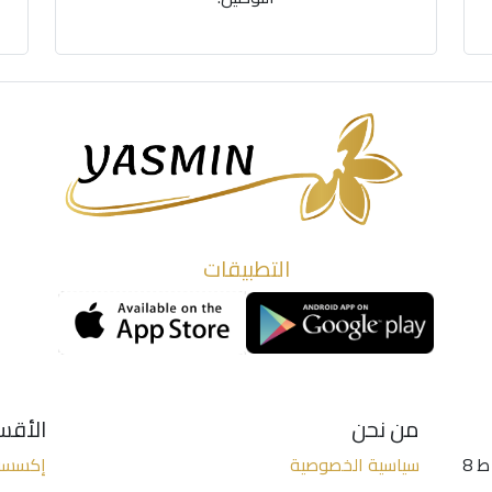
التطبيقات
من نحن
الأقس
الخليل - شارع واد التفاح - (عمارة الكنز 2 ط 8
سياسية الخصوصية
إكسسو