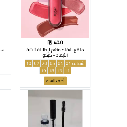
40.0
ملمّع شفاه منعّم لإطلالة ثلاثية
هاي
الأبعاد - كيكو
شفاف 01
04
05
20
07
10
19
18
13
11
أضف للسلة