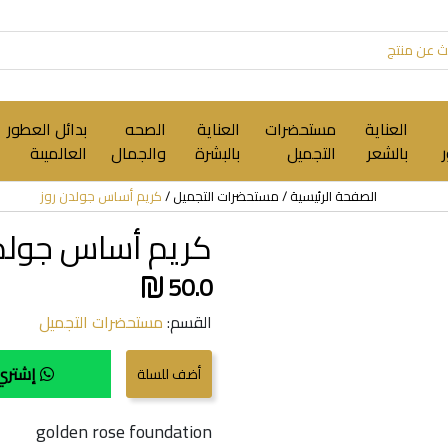
العناية
مستحضرات
العناية
الصحه
بدائل العطور
بالشعر
التجميل
بالبشرة
والجمال
العالميىة
الصفحة الرئيسية
مستحضرات التجميل
كريم أساس جولدن روز
كريم أساس جولدن
50.0
القسم:
مستحضرات التجميل
إشتري 
golden rose foundation