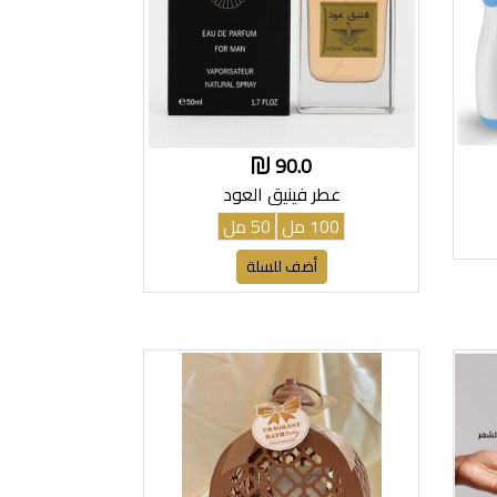
90.0
عطر فينيق العود
100 مل
50 مل
أضف للسلة