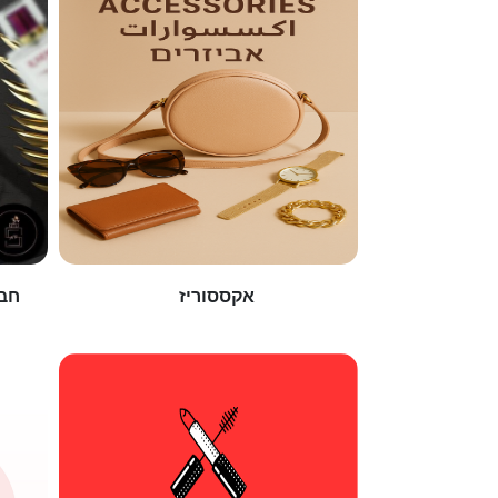
אקססוריז
חבר