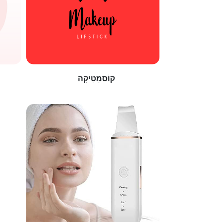
קוֹסמֵטִיקָה