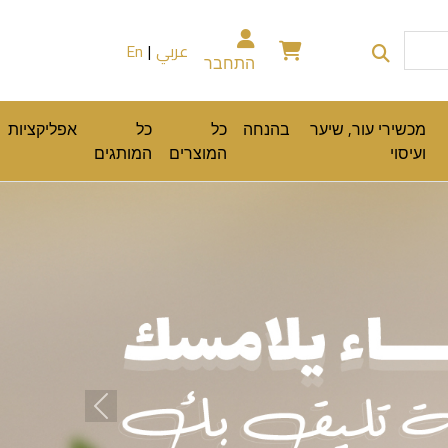
عربي
|
En
התחבר
מכשירי עור, שיער
בהנחה
כל
כל
אפליקציות
ועיסוי
המוצרים
המותגים
Previous