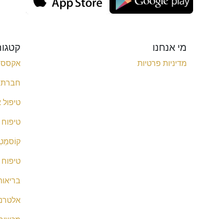
מי אנחנו
קטגור
מדיניות פרטיות
אקססור
חברת ב
טיפול א
טיפוח 
קוֹסמֵטִ
טיפוח 
בריאות 
אלטרנט