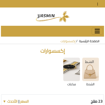
En
|
עב
دخول
الصفحة الرئيسية
إكسسوارات
إكسسوارات
الشنط
ساعات
23 منتج
السعر
|
الأحدث ▼