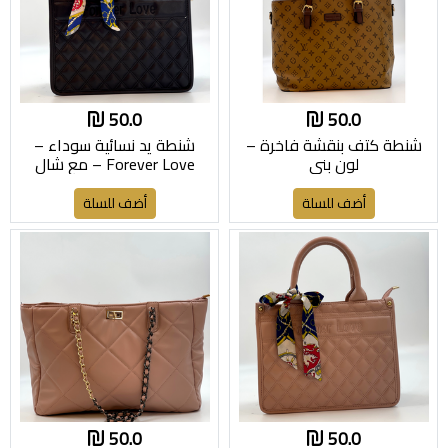
50.0
50.0
شنطة كتف بنقشة فاخرة –
شنطة يد نسائية سوداء –
لون بني
Forever Love – مع شال
حريري
أضف للسلة
أضف للسلة
50.0
50.0