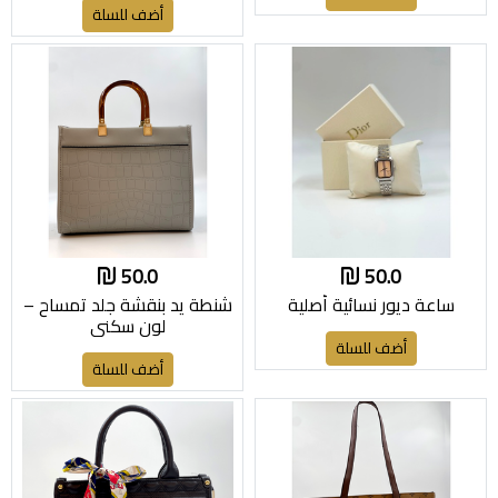
أضف للسلة
50.0
50.0
ساعة ديور نسائية أصلية
شنطة يد بنقشة جلد تمساح –
لون سكني
أضف للسلة
أضف للسلة